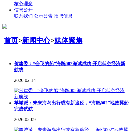
核心理念
信息公开
联系我们
公示公告
招聘信息
首页
>
新闻中心
>
媒体聚焦
贺建委：“会飞的船”海鸥002海试成功 开启低空经济新
航线
2026-02-14
羊城派：未来海岛出行或有新途径，“海鸥002”地效翼船
完成试航
2026-02-09