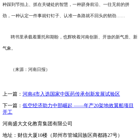
种踩到节拍上、抓在关键处的智慧，一种跻身前沿、一往无前的拼
劲，一种认定一件事就钉钉子、认准一条路就不回头的韧劲……
聘书里承载着重托和期盼，也辉映着河南创新、开放的新气质、新
气象。
（来源：河南日报）
上一篇：
河南4市入选国家中医药传承创新发展试验区
下一篇：
低空经济助力中部崛起 ——年产20架地效翼船项目
开工
河南盛大文化教育集团有限公司
地址：财信大厦10楼（郑州市管城回族区商都路27号）