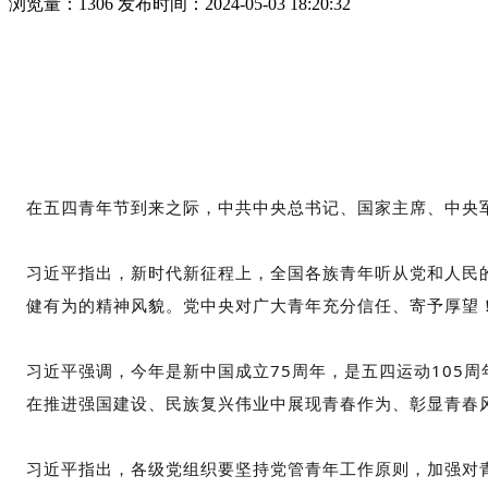
浏览量：1306
发布时间：2024-05-03 18:20:32
在五四青年节到来之际，中共中央总书记、国家主席、中央
习近平指出，新时代新征程上，全国各族青年听从党和人民
健有为的精神风貌。党中央对广大青年充分信任、寄予厚望
习近平强调，今年是新中国成立75周年，是五四运动105
在推进强国建设、民族复兴伟业中展现青春作为、彰显青春
习近平指出，各级党组织要坚持党管青年工作原则，加强对