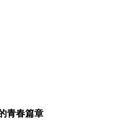
当的青春篇章