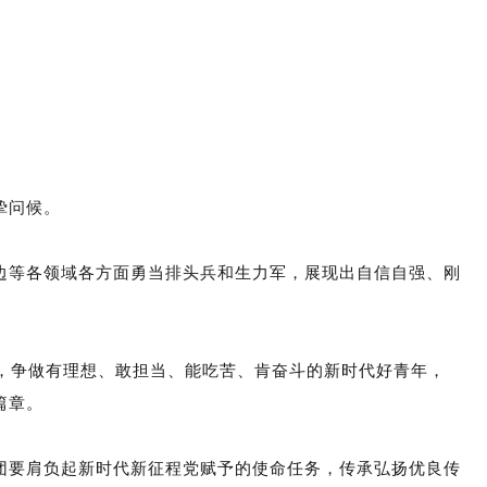
挚问候。
边等各领域各方面勇当排头兵和生力军，展现出自信自强、刚
走，争做有理想、敢担当、能吃苦、肯奋斗的新时代好青年，
篇章。
团要肩负起新时代新征程党赋予的使命任务，传承弘扬优良传