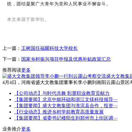
统，团结凝聚广大青年为党和人民事业不懈奋斗。
本文来源于新华社。
上一篇：
王树国任福耀科技大学校长
下一篇：
国家乡村振兴项目申报及优惠补贴政策汇总
推荐阅读
更多
盛大文教集团
4月4日，河南省盛大文教集团董事长李小鹏到南阳云露山景区
【公司动态】与时代共舞 彰显职业教育贡献力
【集团要闻】北京中能环础和浙江文镁科技领导···
【集团要闻】盛大文教集团与淮滨县合作，投资···
【行业动态】推进乡村学前教育高质量发展
【集团要闻】省委书记楼阳生到郑州市上街区调···
业务推介
更多