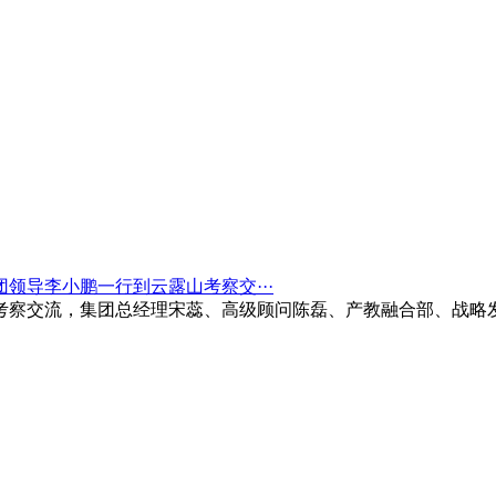
领导李小鹏一行到云露山考察交···
考察交流，集团总经理宋蕊、高级顾问陈磊、产教融合部、战略发展