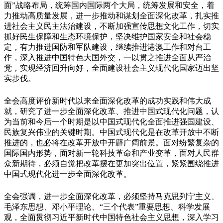
面”战略布局，统筹国内国际两个大局，统筹发展和安全，着
力推动高质量发展，进一步推动和谋划全面深化改革，扎实推
进社会主义民主法治建设，不断加强宣传思想文化工作，切实
抓好民生保障和生态环境保护，坚决维护国家安全和社会稳
定，有力推进国防和军队建设，继续推进港澳工作和对台工
作，深入推进中国特色大国外交，一以贯之推进全面从严治
党，实现经济回升向好，全面建设社会主义现代化国家迈出坚
实步伐。
全会高度评价新时代以来全面深化改革的成功实践和伟大成
就，研究了进一步全面深化改革、推进中国式现代化问题，认
为当前和今后一个时期是以中国式现代化全面推进强国建设、
民族复兴伟业的关键时期。中国式现代化是在改革开放中不断
推进的，也必将在改革开放中开辟广阔前景。面对纷繁复杂的
国际国内形势，面对新一轮科技革命和产业变革，面对人民群
众新期待，必须自觉把改革摆在更加突出位置，紧紧围绕推进
中国式现代化进一步全面深化改革。
全会强调，进一步全面深化改革，必须坚持马克思列宁主义、
毛泽东思想、邓小平理论、“三个代表”重要思想、科学发展
观，全面贯彻习近平新时代中国特色社会主义思想，深入学习