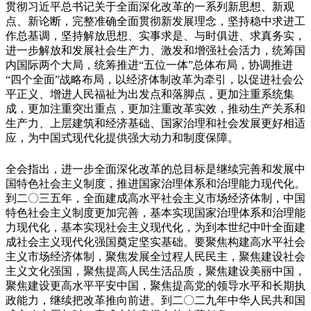
贯彻习近平总书记关于全面深化改革的一系列新思想、新观
点、新论断，完整准确全面贯彻新发展理念，坚持稳中求进工
作总基调，坚持解放思想、实事求是、与时俱进、求真务实，
进一步解放和发展社会生产力、激发和增强社会活力，统筹国
内国际两个大局，统筹推进“五位一体”总体布局，协调推进
“四个全面”战略布局，以经济体制改革为牵引，以促进社会公
平正义、增进人民福祉为出发点和落脚点，更加注重系统集
成，更加注重突出重点，更加注重改革实效，推动生产关系和
生产力、上层建筑和经济基础、国家治理和社会发展更好相适
应，为中国式现代化提供强大动力和制度保障。
全会指出，进一步全面深化改革的总目标是继续完善和发展中
国特色社会主义制度，推进国家治理体系和治理能力现代化。
到二〇三五年，全面建成高水平社会主义市场经济体制，中国
特色社会主义制度更加完善，基本实现国家治理体系和治理能
力现代化，基本实现社会主义现代化，为到本世纪中叶全面建
成社会主义现代化强国奠定坚实基础。要聚焦构建高水平社会
主义市场经济体制，聚焦发展全过程人民民主，聚焦建设社会
主义文化强国，聚焦提高人民生活品质，聚焦建设美丽中国，
聚焦建设更高水平平安中国，聚焦提高党的领导水平和长期执
政能力，继续把改革推向前进。到二〇二九年中华人民共和国