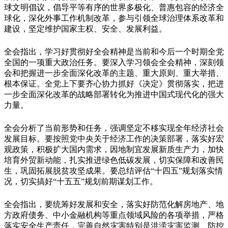
球文明倡议，倡导平等有序的世界多极化、普惠包容的经济全
球化，深化外事工作机制改革，参与引领全球治理体系改革和
建设，坚定维护国家主权、安全、发展利益。
全会指出，学习好贯彻好全会精神是当前和今后一个时期全党
全国的一项重大政治任务。要深入学习领会全会精神，深刻领
会和把握进一步全面深化改革的主题、重大原则、重大举措、
根本保证。全党上下要齐心协力抓好《决定》贯彻落实，把进
一步全面深化改革的战略部署转化为推进中国式现代化的强大
力量。
全会分析了当前形势和任务，强调坚定不移实现全年经济社会
发展目标。要按照党中央关于经济工作的决策部署，落实好宏
观政策，积极扩大国内需求，因地制宜发展新质生产力，加快
培育外贸新动能，扎实推进绿色低碳发展，切实保障和改善民
生，巩固拓展脱贫攻坚成果。要总结评估“十四五”规划落实情
况，切实搞好“十五五”规划前期谋划工作。
全会指出，要统筹好发展和安全，落实好防范化解房地产、地
方政府债务、中小金融机构等重点领域风险的各项举措，严格
落实安全生产责任，完善自然灾害特别是洪涝灾害监测、防控