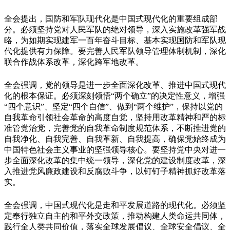
全会提出，国防和军队现代化是中国式现代化的重要组成部
分。必须坚持党对人民军队的绝对领导，深入实施改革强军战
略，为如期实现建军一百年奋斗目标、基本实现国防和军队现
代化提供有力保障。要完善人民军队领导管理体制机制，深化
联合作战体系改革，深化跨军地改革。
全会强调，党的领导是进一步全面深化改革、推进中国式现代
化的根本保证。必须深刻领悟“两个确立”的决定性意义，增强
“四个意识”、坚定“四个自信”、做到“两个维护”，保持以党的
自我革命引领社会革命的高度自觉，坚持用改革精神和严的标
准管党治党，完善党的自我革命制度规范体系，不断推进党的
自我净化、自我完善、自我革新、自我提高，确保党始终成为
中国特色社会主义事业的坚强领导核心。要坚持党中央对进一
步全面深化改革的集中统一领导，深化党的建设制度改革，深
入推进党风廉政建设和反腐败斗争，以钉钉子精神抓好改革落
实。
全会强调，中国式现代化是走和平发展道路的现代化。必须坚
定奉行独立自主的和平外交政策，推动构建人类命运共同体，
践行全人类共同价值，落实全球发展倡议、全球安全倡议、全