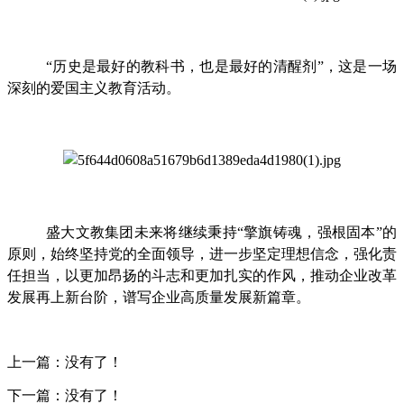
“历史是最好的教科书，也是最好的清醒剂”，这是一场
深刻的爱国主义教育活动。
盛大文教集团未来将继续秉持“擎旗铸魂，强根固本”的
原则，始终坚持党的全面领导，进一步坚定理想信念，强化责
任担当，以更加昂扬的斗志和更加扎实的作风，推动企业改革
发展再上新台阶，谱写企业高质量发展新篇章。
上一篇：没有了！
下一篇：没有了！