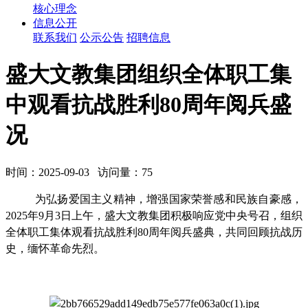
核心理念
信息公开
联系我们
公示公告
招聘信息
盛大文教集团组织全体职工集
中观看抗战胜利80周年阅兵盛
况
时间：2025-09-03 访问量：75
为弘扬爱国主义精神，增强国家荣誉感和民族自豪感，
2025年9月3日上午，盛大文教集团积极响应党中央号召，组织
全体职工集体观看抗战胜利80周年阅兵盛典，共同回顾抗战历
史，缅怀革命先烈。